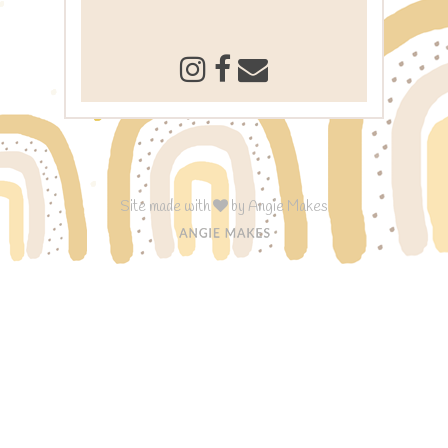
Site made with
by
Angie Makes