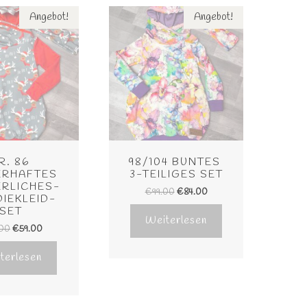
Angebot!
Angebot!
R. 86 
98/104 BUNTES 
RHAFTES 
3-TEILIGES SET
RLICHES-
€
99.00
€
84.00
IEKLEID-
SET
Weiterlesen
.00
€
59.00
terlesen