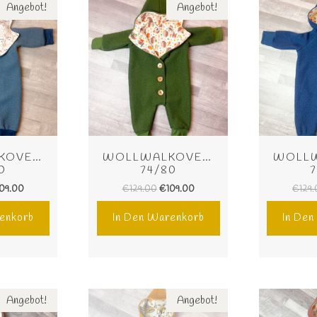
Angebot!
Angebot!
OVERALL 
WOLLWALKOVERALL 
WOLLW
0
74/80
109.00
€
129.00
€
109.00
€
129
enkorb
In Den Warenkorb
In De
Angebot!
Angebot!