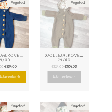
Angebot!
Angebot!
ALKOVERALL 
WOLLWALKOVERALL 
74/80
74/80
.00
€
109.00
€
129.00
€
109.00
n Warenkorb
Weiterlesen
Angebot!
Angebot!