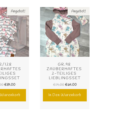
Angebot!
Angebot!
2/128 
GR.98 
RHAFTES 
ZAUBERHAFTES 
EILIGES 
2-TEILIGES 
LINGSSET
LIEBLINGSSET
.00
€
89.00
€
74.00
€
64.00
n Warenkorb
In Den Warenkorb