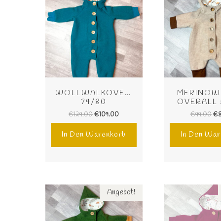
WOLLWALKOVERALL 
MERINOW
74/80
OVERALL 
€
129.00
€
109.00
€
99.00
€
In Den Warenkorb
In Den War
Angebot!