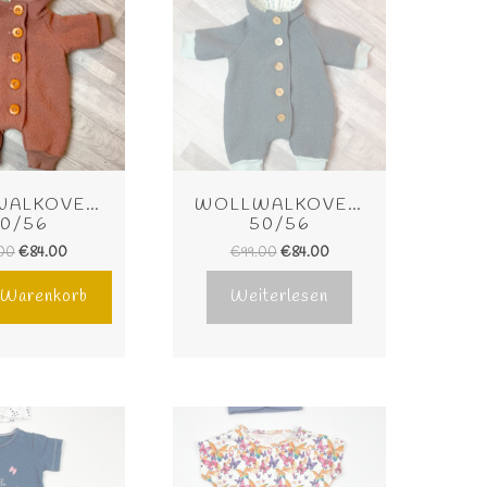
ALKOVERALL 
WOLLWALKOVERALL 
0/56
50/56
.00
€
84.00
€
99.00
€
84.00
n Warenkorb
Weiterlesen