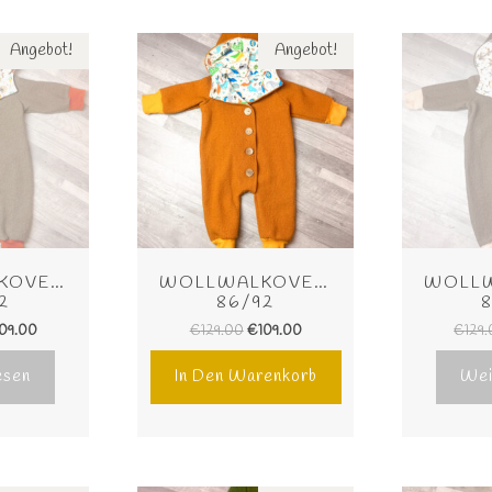
Angebot!
Angebot!
OVERALL 
WOLLWALKOVERALL 
WOLLW
2
86/92
109.00
€
129.00
€
109.00
€
129
esen
In Den Warenkorb
Wei