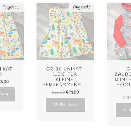
Angebot!
Angebot!
NIKAT-
GR.86 UNIKAT-
G
D
KLEID FÜR 
ZAUBE
KLEINE 
WINTE
35.00
HERZENSMENSCHEN
HOOD
€
35.00
€
29.00
esen
€
74
Weiterlesen
Wei