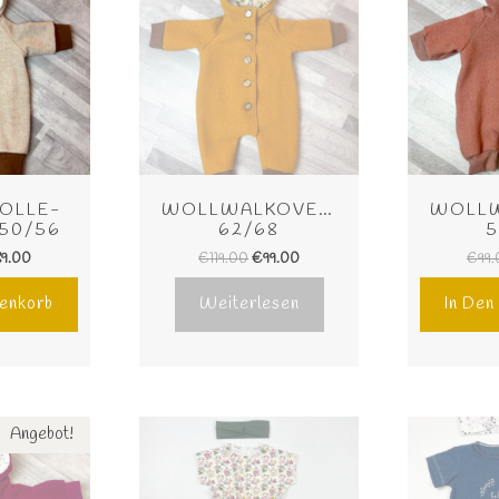
OLLE-
WOLLWALKOVERALL 
WOLLW
50/56
62/68
5
89.00
€
119.00
€
99.00
€
99
enkorb
Weiterlesen
In De
Angebot!