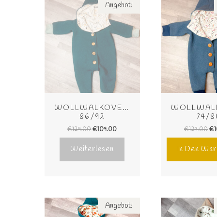
Angebot!
WOLLWALKOVERALL 
WOLLWALK
86/92
74/8
€
129.00
€
109.00
€
129.00
€
Weiterlesen
In Den War
Angebot!