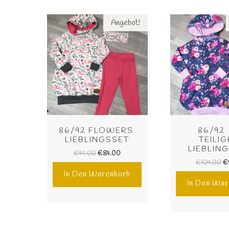
Angebot!
86/92 FLOWERS 
86/92 
LIEBLINGSSET
TEILIG
LIEBLIN
€
94.00
€
84.00
€
109.00
€
In Den Warenkorb
In Den War