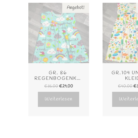
Angebot!
GR. 86 
GR.104 U
REGENBOGENKLEID
KLEI
€
35.00
€
29.00
€
40.00
€
Weiterlesen
Weiterl