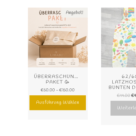
Angebot!
ÜBERRASCHUNGS 
62/6
PAKET 🥳
LATZHOS
BUNTEN D
€
50.00
–
€
150.00
€
49.00
€
Ausführung Wählen
Weiterl