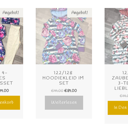
Angebot!
Angebot!
  4-
122/128 
12
ES 
HOODIEKLEID IM 
ZAUBE
GSSET
SET
3-T
LIEB
99.00
€
99.00
€
89.00
€
99
enkorb
Weiterlesen
In De