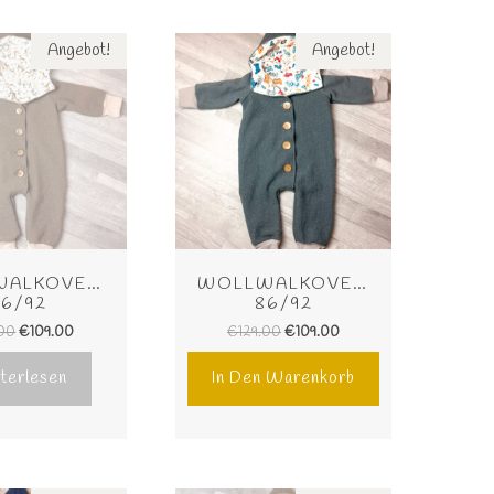
Angebot!
Angebot!
ALKOVERALL 
WOLLWALKOVERALL 
86/92
86/92
.00
€
109.00
€
129.00
€
109.00
terlesen
In Den Warenkorb