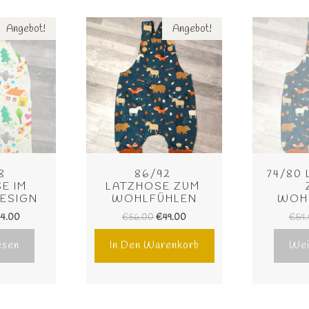
Angebot!
Angebot!
8 
86/92 
74/80
E IM 
LATZHOSE ZUM 
ESIGN
WOHLFÜHLEN
WOH
44.00
€
56.00
€
49.00
€
54
esen
In Den Warenkorb
Wei