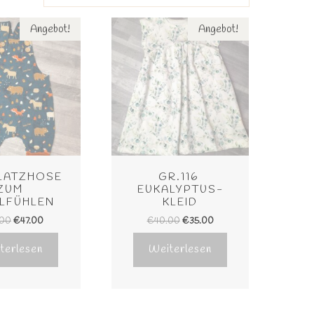
Angebot!
Angebot!
 LATZHOSE 
GR.116 
ZUM 
EUKALYPTUS-
LFÜHLEN
KLEID
.00
€
47.00
€
40.00
€
35.00
terlesen
Weiterlesen