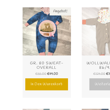
Angebot!
GR. 80 SWEAT-
WOLLWALK
OVERALL
86/9
€
55.00
€
49.00
€
129.00
€
In Den Warenkorb
Weiterl