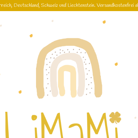
reich, Deutschland, Schweiz und Liechtenstein. Versandkostenfrei