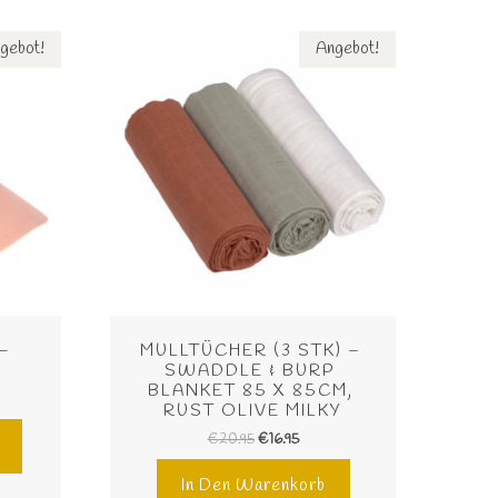
gebot!
Angebot!
– 
MULLTÜCHER (3 STK) – 
E
SWADDLE & BURP 
BLANKET 85 X 85CM, 
RUST OLIVE MILKY
€
20.95
€
16.95
In Den Warenkorb