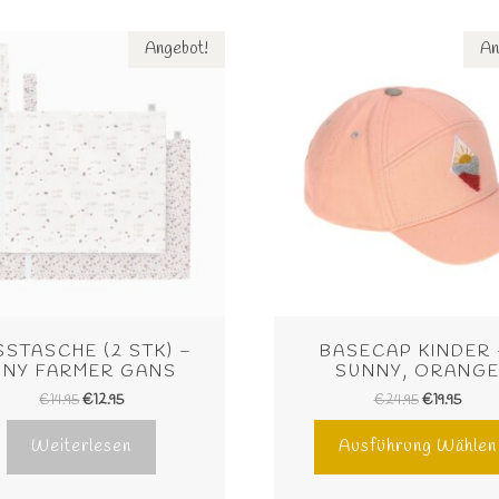
Angebot!
An
STASCHE (2 STK) – 
BASECAP KINDER 
INY FARMER GANS
SUNNY, ORANG
€
14.95
€
12.95
€
24.95
€
19.95
Weiterlesen
Ausführung Wählen