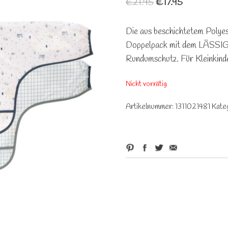
€
21.95
€
17.95
Die aus beschichtetem Polyes
Doppelpack mit dem LÄSSIG 
Rundumschutz. Für Kleinkinde
Nicht vorrätig
Artikelnummer:
1311021481
Kate