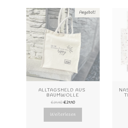
Angebot!
ALLTAGSHELD AUS 
NAS
BAUMWOLLE
T
€
34.90
€
29.90
Weiterlesen