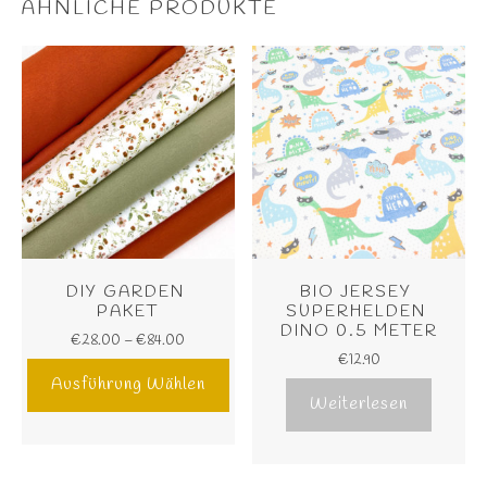
ÄHNLICHE PRODUKTE
DIY GARDEN 
BIO JERSEY 
PAKET
SUPERHELDEN 
DINO 0.5 METER
€
28.00
–
€
84.00
€
12.90
Ausführung Wählen
Weiterlesen