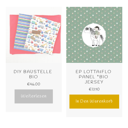
DIY BAUSTELLE 
EP LOTTA&FLO 
BIO
PANEL *BIO 
JERSEY
€
46.00
€
13.90
Weiterlesen
In Den Warenkorb