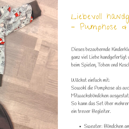
Liebevoll han
– Pumphose &
Dieses bezaubernde
Kinderk
ganz viel Liebe handgefertigt
beim Spielen, Toben und Kusc
Wächst einfach mit:
Sowohl die
Pumphose als au
Mitwachsbündchen
ausgestatt
So kann das Set über mehrer
ein treuer Begleiter.
Sweater:
Bündchen a