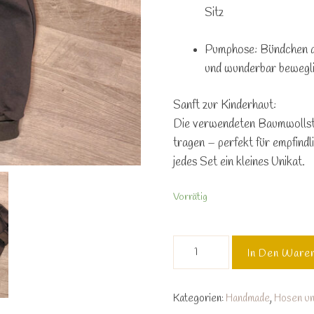
Sitz
Pumphose:
Bündchen
und wunderbar bewegl
Sanft zur Kinderhaut:
Die verwendeten
Baumwollst
tragen – perfekt für empfindl
jedes Set ein kleines Unikat.
Vorrätig
62/68
In Den Ware
Mitwachs-
Set
–
Kategorien:
Handmade
,
Hosen u
Pumphose