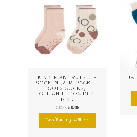
KINDER ANTIRUTSCH-
JA
SOCKEN (2ER-PACK) – 
GOTS SOCKS, 
OFFWHITE POWDER 
PINK
€
13.95
€
10.95
Ausführung Wählen