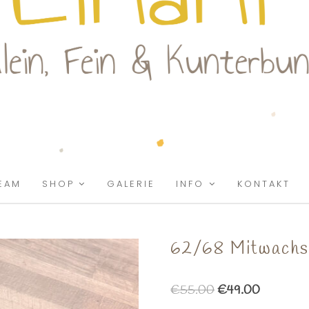
EAM
SHOP
GALERIE
INFO
KONTAKT
62/68 Mitwachs
€
55.00
€
49.00