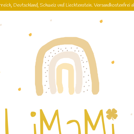
reich, Deutschland, Schweiz und Liechtenstein. Versandkostenfrei