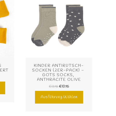
 
KINDER ANTIRUTSCH-
ERT
SOCKEN (2ER-PACK) – 
GOTS SOCKS, 
ANTHRACITE OLIVE
€
13.95
€
10.95
Ausführung Wählen