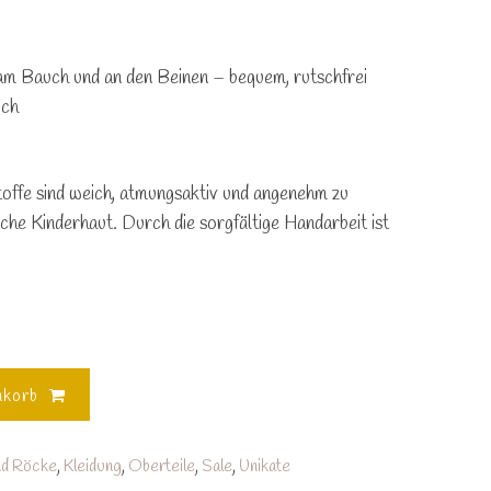
 am
Bauch
und an den
Beinen
– bequem, rutschfrei
ich
offe
sind weich, atmungsaktiv und angenehm zu
iche Kinderhaut. Durch die sorgfältige Handarbeit ist
nkorb
nd Röcke
,
Kleidung
,
Oberteile
,
Sale
,
Unikate