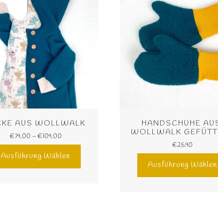
CKE AUS WOLLWALK
HANDSCHUHE AUS
WOLLWALK GEFÜTT
€
79.00
–
€
109.00
€
25.90
Ausführung Wählen
Ausführung Wählen