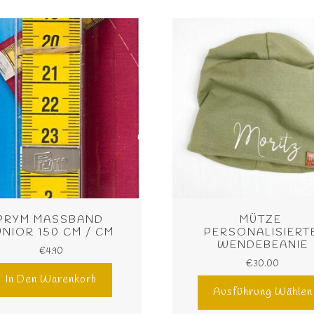
PRYM MASSBAND J
MÜTZE 
NIOR 150 CM / CM
PERSONALISIERTE
WENDEBEANIE
€
4.90
€
30.00
In Den Warenkorb
Ausführung Wählen