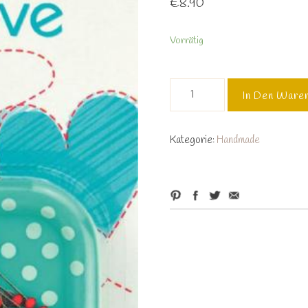
€
8.90
Vorrätig
Prym
In Den Ware
Love
Magnetnadelkissen
+
Kategorie:
Handmade
9
g
Glaskopf
Nadel
Menge