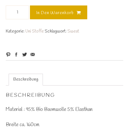
Bio
In Den Warenkorb
Sweat
0.5
Meter
Kategorie:
Uni Stoffe
Schlagwort:
Sweat
Rot
Menge
Beschreibung
BESCHREIBUNG
Material : 95% Bio Baumwolle 5% Elasthan
Breite ca. 160cm