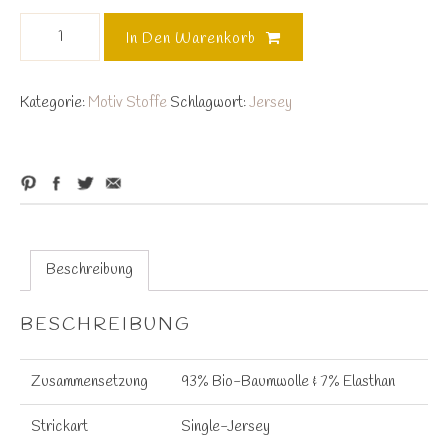
Tangram
In Den Warenkorb
navy-
senf-
blau
Kategorie:
Motiv Stoffe
Schlagwort:
Jersey
0,5
Meter
Bio
Jersey
Menge
Beschreibung
BESCHREIBUNG
Zusammensetzung
93% Bio-Baumwolle & 7% Elasthan
Strickart
Single-Jersey