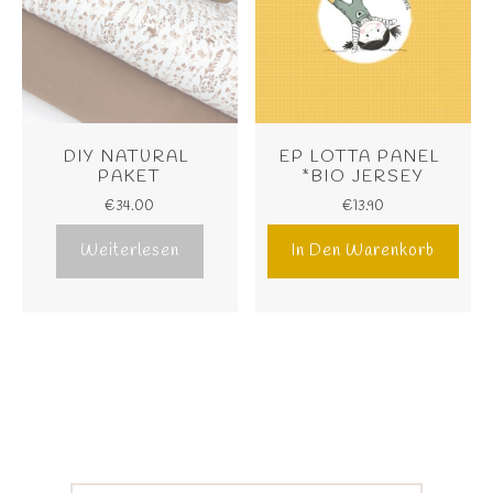
DIY NATURAL 
EP LOTTA PANEL 
PAKET
*BIO JERSEY
€
34.00
€
13.90
Weiterlesen
In Den Warenkorb