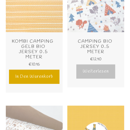
KOMBI CAMPING  
CAMPING BIO 
GELB BIO 
JERSEY 0.5 
JERSEY 0.5 
METER
METER
€
12.90
€
10.95
Weiterlesen
In Den Warenkorb