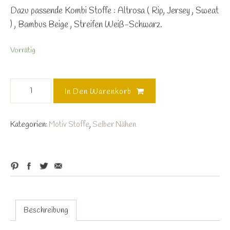
Dazu passende Kombi Stoffe : Altrosa ( Rip, Jersey , Sweat
) , Bambus Beige , Streifen Weiß-Schwarz.
Vorrätig
EP
In Den Warenkorb
Lotta&Flo
Panel
*Bio
Kategorien:
Motiv Stoffe
,
Selber Nähen
Jersey
Menge
Beschreibung